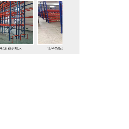
展示
流利条货架安装现场案例
某汽车4S店案例