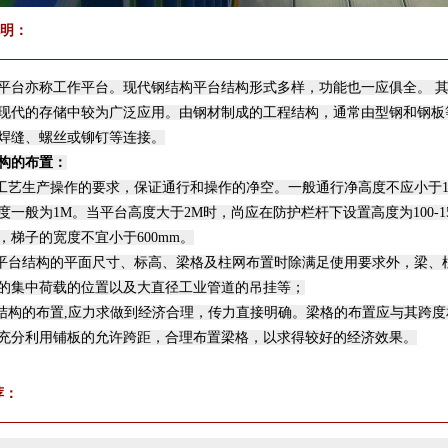
明：
平台亦称工作平台。现代钢结构平台结构形式多样，功能也一应俱全。 其
现代的存储中较为广泛应用。由钢材制成的工程结构，通常由型钢和钢板
焊缝、螺丝或铆钉等连接。
构的布置：
足工艺生产操作的要求，保证通行和操作的净空。一般通行净高度不应小于1
度一般为1M。当平台高度大于2M时，尚应在防护栏杆下设置高度为100-
，梯子的宽度不宜小于600mm。
定平台结构的平面尺寸、标高、梁格及柱网布置时除满足使用要求外，梁、
的集中荷载的位置以及大直径工业管道的吊挂等；
台结构的布置,应力求做到经济合理，传力直接明确。梁格的布置应与其跨
充分利用铺板的允许跨距，合理布置梁格，以求得较好的经济效果。
荐：