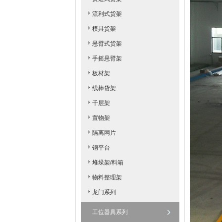
流利式货架
模具货架
悬臂式货架
手摇悬臂架
板材架
线棒货架
千层架
置物架
隔离网片
钢平台
堆垛架/料箱
物料整理架
龙门系列
工位器具系列