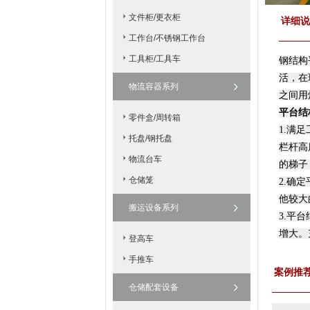
文件柜/更衣柜
详细说
工作台/不锈钢工作台
工具柜/工具车
钢结构
活，在
物流容器系列
之间用
平台结
零件盒/周转箱
1.满
托盘/钢托盘
栏杆高
物流台车
的梯子
仓储笼
2.确
他较大
搬运设备系列
3.平
增大。
登高车
手推车
案例推
仓储配套设备