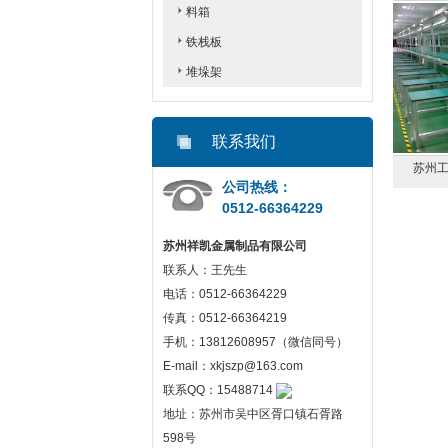
料箱
铁栈板
堆垛架
联系我们
架展示案例
悬臂货架安装案例
苏州工作台安装
公司热线：
0512-66364229
苏州祥凯金属制品有限公司
联系人：王先生
电话：0512-66364229
传真：0512-66364219
手机：13812608957（微信同号）
E-mail：xkjszp@163.com
联系QQ：15488714
地址：苏州市吴中区胥口镇石胥路
598号